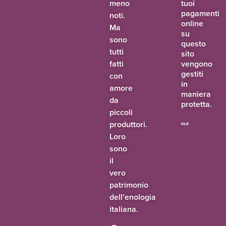
meno
tuoi
pagamenti
noti.
online
Ma
su
sono
questo
tutti
sito
fatti
vengono
gestiti
con
in
amore
maniera
da
protetta.
piccoli
produttori.
Loro
sono
il
vero
patrimonio
dell’enologia
italiana.