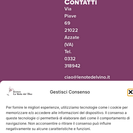
Contatti
Via
Piave
69
21022
Azzate
(VA)
Tel.
0332
318942
@oaic
ti.onivledetonel
Gestisci Consenso
Per fornire le migliori esperienze, utilizziamo tecnologie come i cookie per
© 2026 Le Note del Vino di Paolo Terrapieno | P.Iva 03551160124 |
Vorresti
memorizzare e/o accedere alle informazioni del dispositivo. Il consenso a
un sito come questo?
queste tecnologie ci permetterà di elaborare dati come il comportamento di
navigazione. Non acconsentire o ritirare il consenso può influire
negativamente su alcune caratteristiche e funzioni.