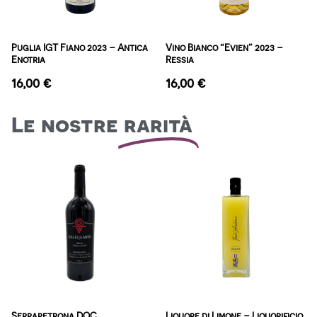
Puglia IGT Fiano 2023 – Antica
Vino Bianco “Evien” 2023 –
Enotria
Ressia
16,00
€
16,00
€
Le nostre
rarità
Serrapetrona DOC
Liquore di Limone – Liquorificio