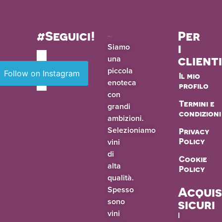
#Seguici!
Per
i
Siamo
una
client
piccola
Follow on Instagram
Il mio
enoteca
profilo
con
Termini e
grandi
condizioni
ambizioni.
Selezioniamo
Privacy
vini
Policy
di
Cookie
alta
Policy
qualità.
Spesso
Acquis
sono
sicuri
vini
I