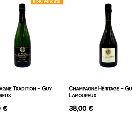
Il più venduto
gne Tradition – Guy
Champagne Hèritage – G
reux
Lamoureux
0
€
38,00
€