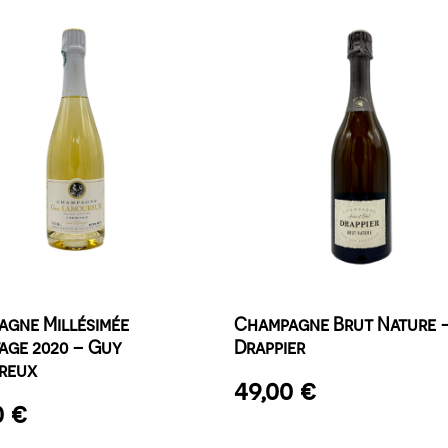
gne Millésimée
Champagne Brut Nature 
tage 2020 – Guy
Drappier
reux
49,00
€
0
€