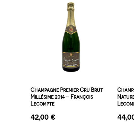
Champagne Premier Cru Brut
Champa
Millésime 2014 – François
Nature
Lecompte
Lecom
42,00
€
44,0