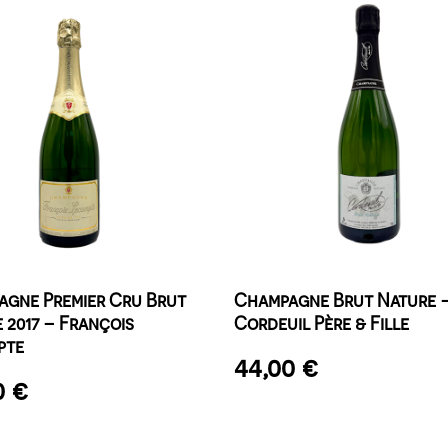
gne Premier Cru Brut
Champagne Brut Nature 
 2017 – François
Cordeuil Père & Fille
pte
44,00
€
0
€