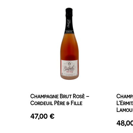
Champagne Brut Rosè –
Champa
Cordeuil Père & Fille
L’Ermi
Lamou
47,00
€
48,0