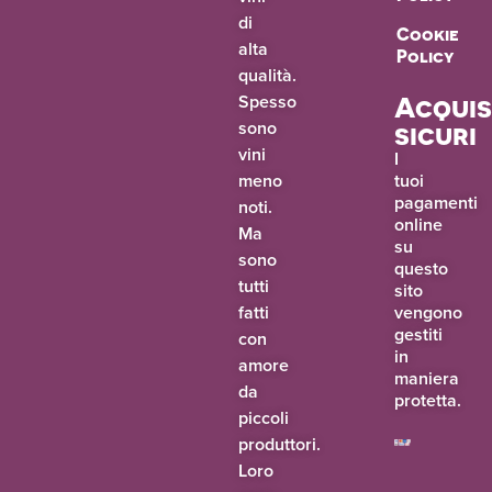
di
Cookie
alta
Policy
qualità.
Spesso
Acquis
sono
sicuri
vini
I
meno
tuoi
pagamenti
noti.
online
Ma
su
sono
questo
tutti
sito
fatti
vengono
gestiti
con
in
amore
maniera
da
protetta.
piccoli
produttori.
Loro