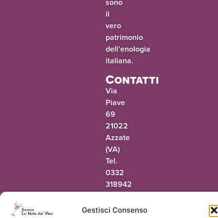
sono
il
vero
patrimonio
dell’enologia
italiana.
Contatti
Via
Piave
69
21022
Azzate
(VA)
Tel.
0332
318942
@oaic
ti.onivledetonel
Gestisci Consenso