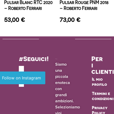
Pulsar Blanc RTC 2020
Pulsar Rouge PNM 2018
– Roberto Ferrari
– Roberto Ferrari
53,00
€
73,00
€
#Seguici!
Per
i
Siamo
una
client
piccola
Follow on Instagram
Il mio
enoteca
profilo
con
Termini e
grandi
condizioni
ambizioni.
Selezioniamo
Privacy
vini
Policy