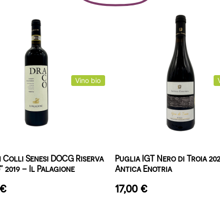
Vino bio
i Colli Senesi DOCG Riserva
Puglia IGT Nero di Troia 202
 2019 – Il Palagione
Antica Enotria
€
17,00
€