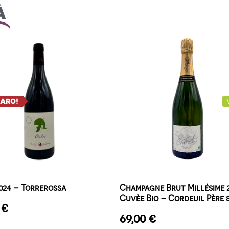
à
RARO!
2024 – Torrerossa
Champagne Brut Millésime 
Cuvèe Bio – Cordeuil Père &
0
€
69,00
€