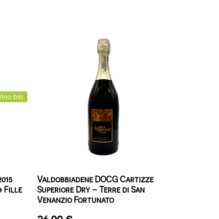
Vino bio
2015
Valdobbiadene DOCG Cartizze
 Fille
Superiore Dry – Terre di San
Venanzio Fortunato
26,00
€