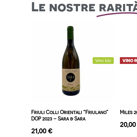
Le nostre
rarit
Vino bio
VINO 
Friuli Colli Orientali “Friulano”
Miles 
DOP 2023 – Sara & Sara
20,0
21,00
€