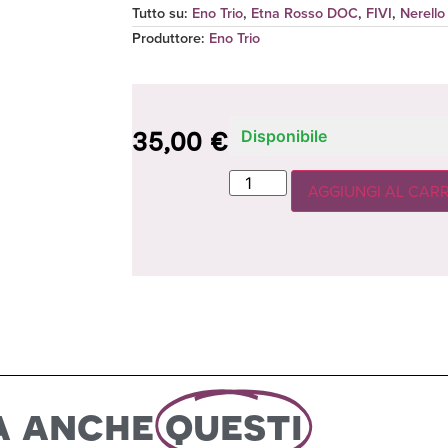
Tutto su:
Eno Trio
,
Etna Rosso DOC
,
FIVI
,
Nerell
Produttore
:
Eno Trio
35,00
€
Disponibile
AGGIUNGI AL CAR
a anche
questi