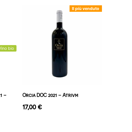
Il più venduto
Vino bio
1 –
Orcia DOC 2021 – Atrivm
17,00
€