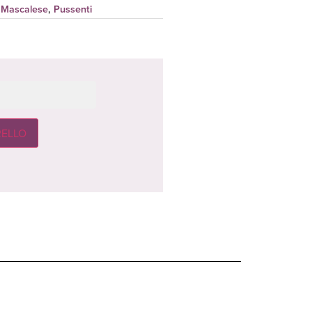
o Mascalese
,
Pussenti
RELLO