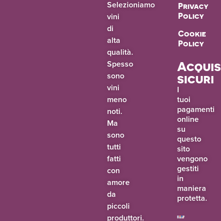
Selezioniamo
Privacy
vini
Policy
di
Cookie
alta
Policy
qualità.
Spesso
Acquis
sono
sicuri
vini
I
meno
tuoi
pagamenti
noti.
online
Ma
su
sono
questo
tutti
sito
fatti
vengono
gestiti
con
in
amore
maniera
da
protetta.
piccoli
produttori.