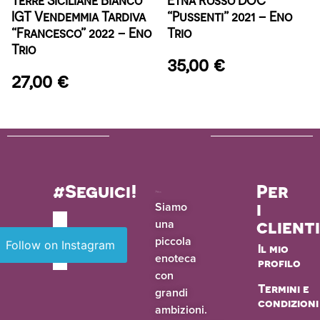
IGT Vendemmia Tardiva
“Pussenti” 2021 – Eno
“Francesco” 2022 – Eno
Trio
Trio
35,00
€
27,00
€
#Seguici!
Per
i
Siamo
una
client
piccola
Follow on Instagram
Il mio
enoteca
profilo
con
Termini e
grandi
condizioni
ambizioni.