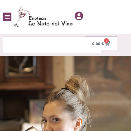
0
0,00
€