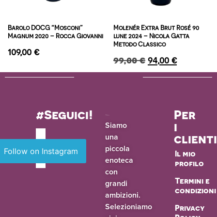
Barolo DOCG “Mosconi”
Molenér Extra Brut Rosé 90
Magnum 2020 – Rocca Giovanni
lune 2024 – Nicola Gatta
Metodo Classico
109,00
€
99,00
€
94,00
€
#Seguici!
Per
i
Siamo
una
client
piccola
Follow on Instagram
Il mio
enoteca
profilo
con
Termini e
grandi
condizioni
ambizioni.
Selezioniamo
Privacy