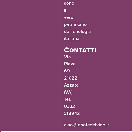
sono
il
vero
patrimonio
dell’enologia
italiana.
Contatti
Via
Piave
69
21022
Azzate
(VA)
Tel.
0332
318942
@oaic
ti.onivledetonel