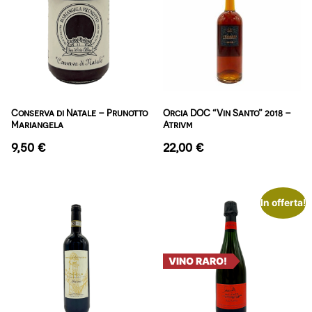
Conserva di Natale – Prunotto
Orcia DOC “Vin Santo” 2018 –
Mariangela
Atrivm
9,50
€
22,00
€
In offerta!
VINO RARO!