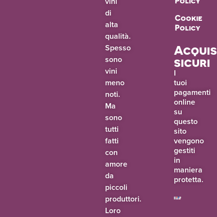
vini
Policy
di
Cookie
alta
Policy
qualità.
Spesso
Acquis
sono
sicuri
vini
I
meno
tuoi
pagamenti
noti.
online
Ma
su
sono
questo
tutti
sito
fatti
vengono
gestiti
con
in
amore
maniera
da
protetta.
piccoli
produttori.
Loro