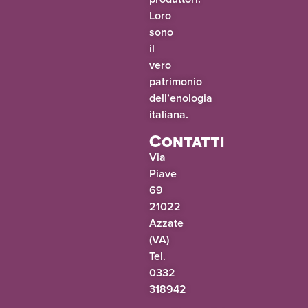
Loro
sono
il
vero
patrimonio
dell’enologia
italiana.
Contatti
Via
Piave
69
21022
Azzate
(VA)
Tel.
0332
318942