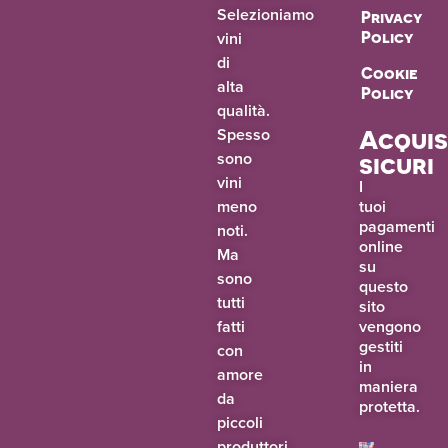
Selezioniamo
Privacy
vini
Policy
di
Cookie
alta
Policy
qualità.
Spesso
Acquis
sono
sicuri
vini
I
meno
tuoi
pagamenti
noti.
online
Ma
su
sono
questo
tutti
sito
fatti
vengono
gestiti
con
in
amore
maniera
da
protetta.
piccoli
produttori.