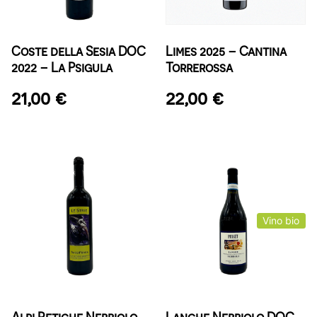
Coste della Sesia DOC
Limes 2025 – Cantina
2022 – La Psigula
Torrerossa
21,00
€
22,00
€
Vino bio
Alpi Retiche Nebbiolo
Langhe Nebbiolo DOC