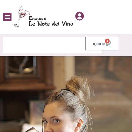
0
0,00
€