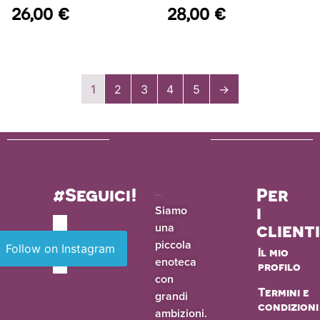
26,00
€
28,00
€
1
2
3
4
5
→
#Seguici!
Per
i
Siamo
una
client
piccola
Follow on Instagram
Il mio
enoteca
profilo
con
Termini e
grandi
condizioni
ambizioni.