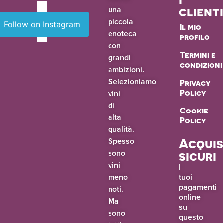
una
client
piccola
Follow on Instagram
Il mio
enoteca
profilo
con
Termini e
grandi
condizioni
ambizioni.
Selezioniamo
Privacy
vini
Policy
di
Cookie
alta
Policy
qualità.
Spesso
Acquis
sono
sicuri
vini
I
meno
tuoi
pagamenti
noti.
online
Ma
su
sono
questo