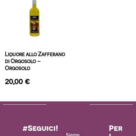
Liquore allo Zafferano
di Orgosolo –
Orgosolo
20,00
€
#Seguici!
Per
i
Siamo