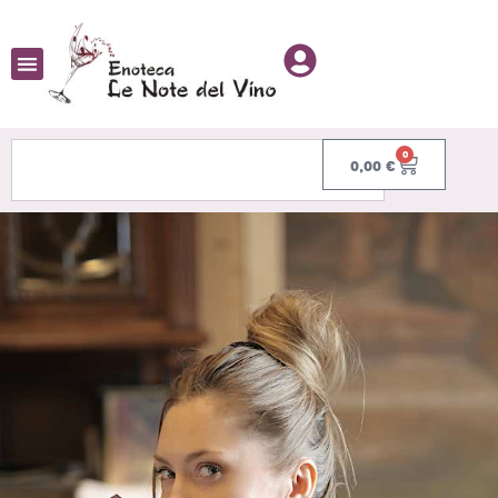
0
0,00
€