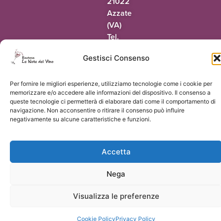
21022
Azzate
(VA)
Tel.
0332
Gestisci Consenso
318942
@oaic
ti.onivledetonel
Per fornire le migliori esperienze, utilizziamo tecnologie come i cookie per
memorizzare e/o accedere alle informazioni del dispositivo. Il consenso a
queste tecnologie ci permetterà di elaborare dati come il comportamento di
navigazione. Non acconsentire o ritirare il consenso può influire
negativamente su alcune caratteristiche e funzioni.
© 2026 Le Note del Vino di Paolo Terrapieno | P.Iva 03551160124 |
Vorresti
un sito come questo?
Accetta
Nega
Visualizza le preferenze
Cookie Policy
Privacy Policy