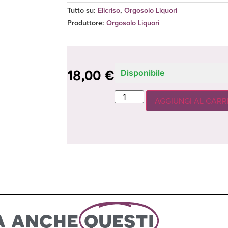
Tutto su:
Elicriso
,
Orgosolo Liquori
Produttore
:
Orgosolo Liquori
18,00
€
Disponibile
AGGIUNGI AL CARR
a anche
questi