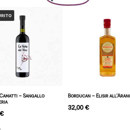
Camatti – Sangallo
Borducan – Elisir all’Aran
eria
32,00
€
€