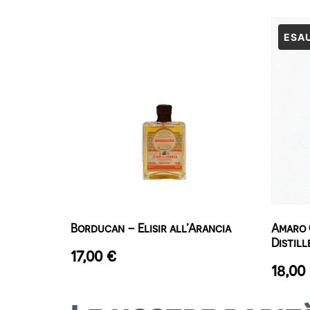
Borducan – Elisir all’Arancia
Amaro 
Distill
17,00
€
18,00