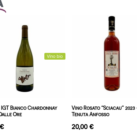
à
Vino bio
 IGT Bianco Chardonnay
Vino Rosato “Sciacau” 2023
Dalle Ore
Tenuta Anfosso
€
20,00
€