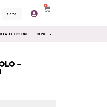
0
Cerca
ILLATI E LIQUORI
DI PIÙ
OLO –
I