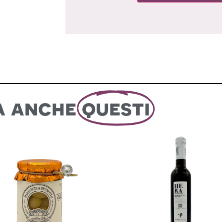
a anche
questi