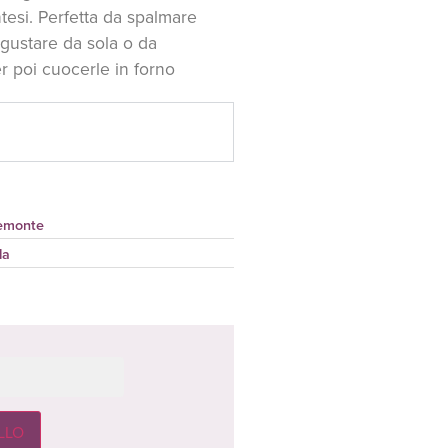
tesi. Perfetta da spalmare
gustare da sola o da
 poi cuocerle in forno
emonte
la
LLO