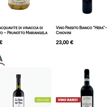
acquavite di vinaccia di
Vino Passito Bianco “Hera”-
o – Prunotto Mariangela
Chiovini
€
23,00
€
à
Vino bio
VINO RARO!