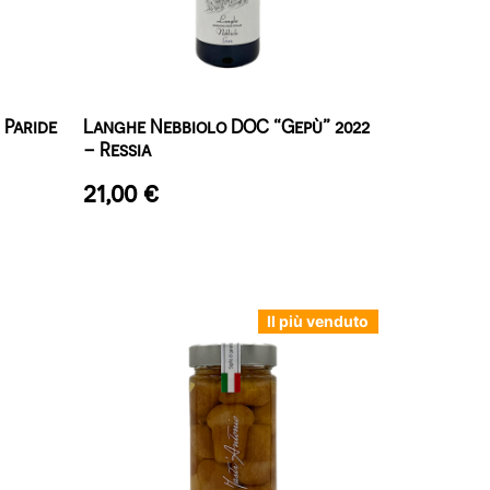
 Paride
Langhe Nebbiolo DOC “Gepù” 2022
– Ressia
21,00
€
Il più venduto