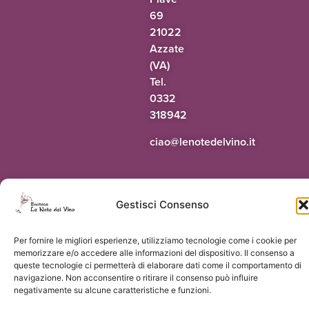
69
21022
Azzate
(VA)
Tel.
0332
318942
@oaic
ti.onivledetonel
Gestisci Consenso
© 2026 Le Note del Vino di Paolo Terrapieno | P.Iva 03551160124 |
Vorresti
un sito come questo?
Per fornire le migliori esperienze, utilizziamo tecnologie come i cookie per
memorizzare e/o accedere alle informazioni del dispositivo. Il consenso a
queste tecnologie ci permetterà di elaborare dati come il comportamento di
navigazione. Non acconsentire o ritirare il consenso può influire
negativamente su alcune caratteristiche e funzioni.