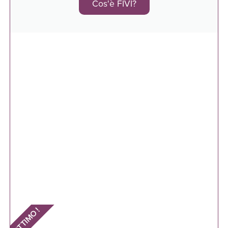
Cos'è FIVI?
OTTIMO !