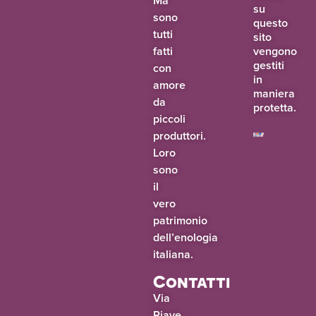
Ma
su
sono
questo
tutti
sito
fatti
vengono
gestiti
con
in
amore
maniera
da
protetta.
piccoli
produttori.
Loro
sono
il
vero
patrimonio
dell’enologia
italiana.
Contatti
Via
Piave