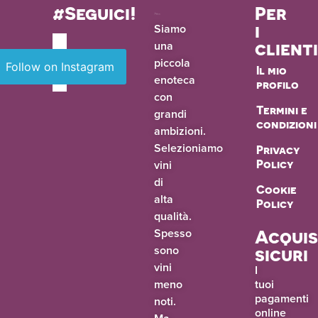
#Seguici!
Per
i
Siamo
una
client
piccola
Follow on Instagram
Il mio
enoteca
profilo
con
Termini e
grandi
condizioni
ambizioni.
Selezioniamo
Privacy
vini
Policy
di
Cookie
alta
Policy
qualità.
Spesso
Acquis
sono
sicuri
vini
I
meno
tuoi
pagamenti
noti.
online