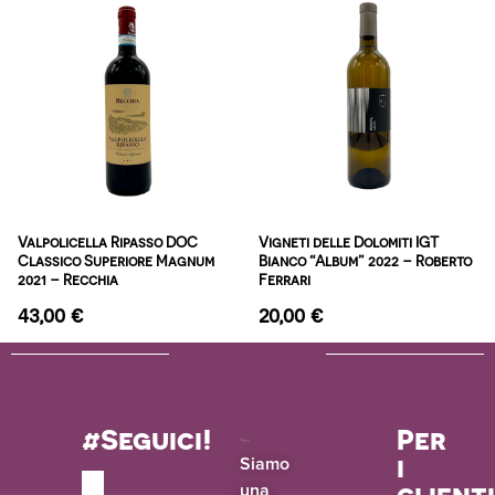
Valpolicella Ripasso DOC
Vigneti delle Dolomiti IGT
Classico Superiore Magnum
Bianco “Album” 2022 – Roberto
2021 – Recchia
Ferrari
43,00
€
20,00
€
#Seguici!
Per
i
Siamo
una
client