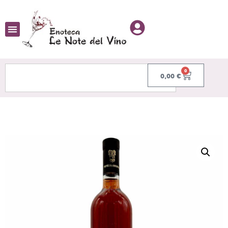
0
0,00
€