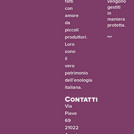
fatti
vengono
gestiti
con
in
amore
maniera
da
protetta.
piccoli
produttori.
Loro
sono
il
vero
patrimonio
dell’enologia
italiana.
Contatti
Via
Piave
69
21022