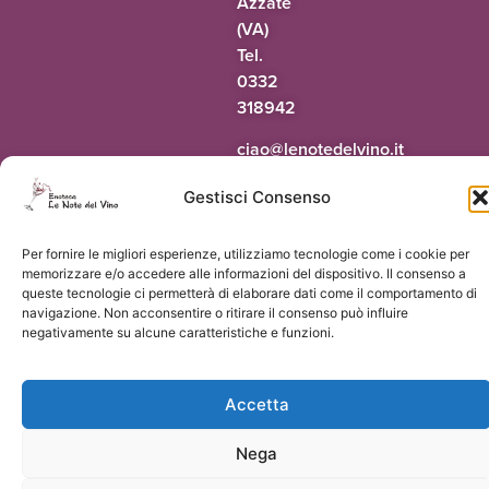
Azzate
(VA)
Tel.
0332
318942
@oaic
ti.onivledetonel
Gestisci Consenso
Per fornire le migliori esperienze, utilizziamo tecnologie come i cookie per
© 2026 Le Note del Vino di Paolo Terrapieno | P.Iva 03551160124 |
Vorresti
memorizzare e/o accedere alle informazioni del dispositivo. Il consenso a
un sito come questo?
queste tecnologie ci permetterà di elaborare dati come il comportamento di
navigazione. Non acconsentire o ritirare il consenso può influire
negativamente su alcune caratteristiche e funzioni.
Accetta
Nega