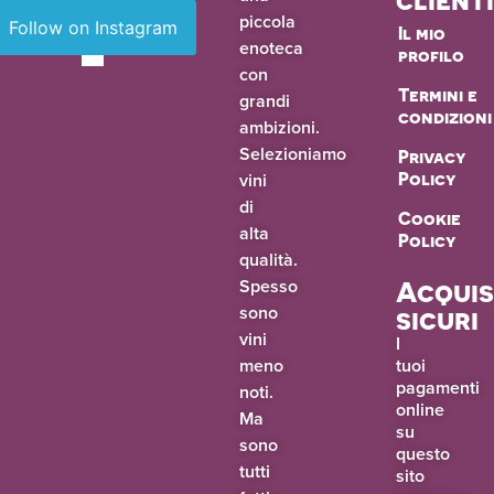
piccola
Follow on Instagram
Il mio
enoteca
profilo
con
Termini e
grandi
condizioni
ambizioni.
Selezioniamo
Privacy
vini
Policy
di
Cookie
alta
Policy
qualità.
Spesso
Acquis
sono
sicuri
vini
I
meno
tuoi
pagamenti
noti.
online
Ma
su
sono
questo
tutti
sito