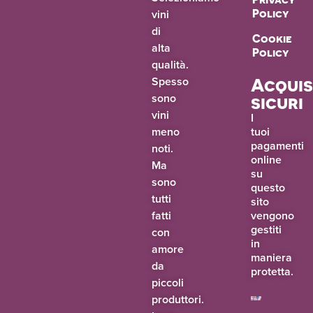
vini
Policy
di
Cookie
alta
Policy
qualità.
Spesso
Acquis
sono
sicuri
vini
I
meno
tuoi
pagamenti
noti.
online
Ma
su
sono
questo
tutti
sito
fatti
vengono
gestiti
con
in
amore
maniera
da
protetta.
piccoli
produttori.