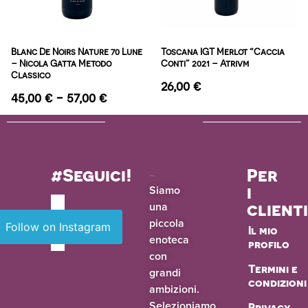
Blanc De Noirs Nature 70 Lune
Toscana IGT Merlot “Caccia
– Nicola Gatta Metodo
Conti” 2021 – Atrivm
Classico
26,00
€
45,00
€
-
57,00
€
#Seguici!
Per
i
Siamo
una
client
piccola
Follow on Instagram
Il mio
enoteca
profilo
con
Termini e
grandi
condizioni
ambizioni.
Selezioniamo
Privacy