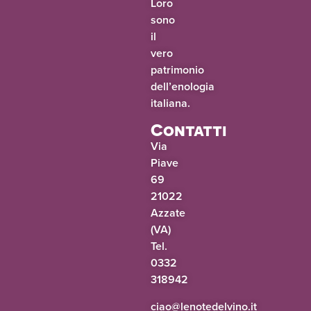
Loro
sono
il
vero
patrimonio
dell’enologia
italiana.
Contatti
Via
Piave
69
21022
Azzate
(VA)
Tel.
0332
318942
@oaic
ti.onivledetonel