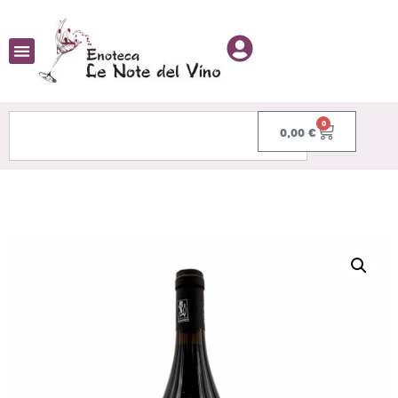
0
0,00
€