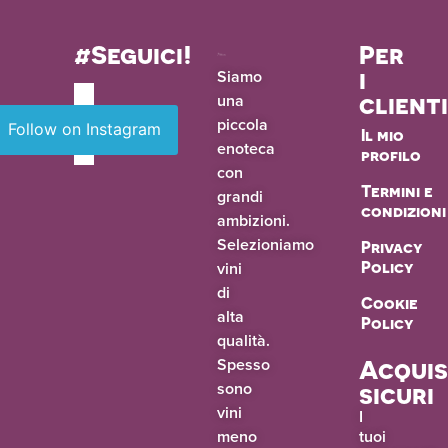
#Seguici!
Per
i
Siamo
una
client
piccola
Follow on Instagram
Il mio
enoteca
profilo
con
Termini e
grandi
condizioni
ambizioni.
Selezioniamo
Privacy
vini
Policy
di
Cookie
alta
Policy
qualità.
Spesso
Acquis
sono
sicuri
vini
I
meno
tuoi