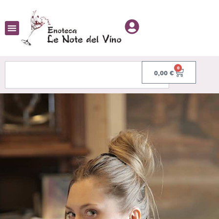
0
0,00
€