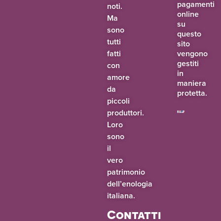
pagamenti
noti.
online
Ma
su
sono
questo
tutti
sito
fatti
vengono
gestiti
con
in
amore
maniera
da
protetta.
piccoli
produttori.
Loro
sono
il
vero
patrimonio
dell’enologia
italiana.
Contatti