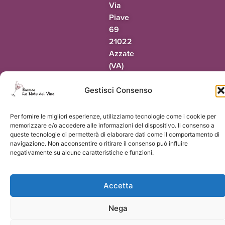
Via
Piave
69
21022
Azzate
(VA)
Tel.
0332
Gestisci Consenso
318942
Per fornire le migliori esperienze, utilizziamo tecnologie come i cookie per
@oaic
ti.onivledetonel
memorizzare e/o accedere alle informazioni del dispositivo. Il consenso a
queste tecnologie ci permetterà di elaborare dati come il comportamento di
navigazione. Non acconsentire o ritirare il consenso può influire
negativamente su alcune caratteristiche e funzioni.
© 2026 Le Note del Vino di Paolo Terrapieno | P.Iva 03551160124 |
Vorresti
Accetta
un sito come questo?
Nega