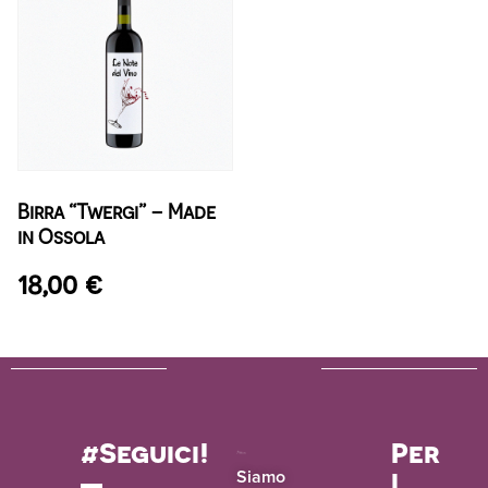
Birra “Twergi” – Made
in Ossola
18,00
€
#Seguici!
Per
i
Siamo