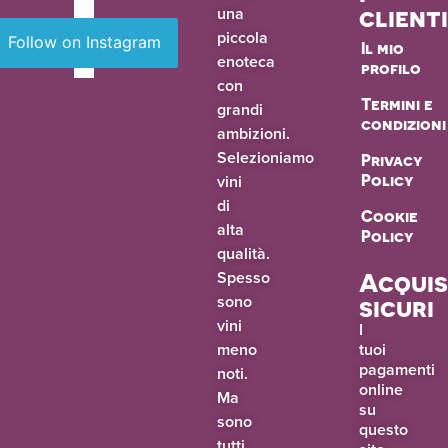
una
client
piccola
Follow on Instagram
Il mio
enoteca
profilo
con
Termini e
grandi
condizioni
ambizioni.
Selezioniamo
Privacy
vini
Policy
di
Cookie
alta
Policy
qualità.
Spesso
Acquis
sono
sicuri
vini
I
meno
tuoi
pagamenti
noti.
online
Ma
su
sono
questo
tutti