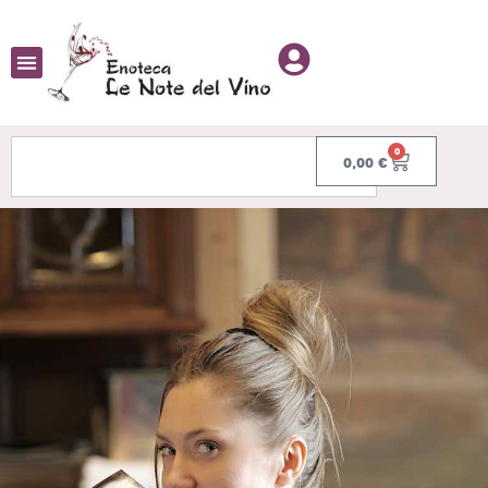
0
0,00
€