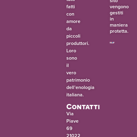
sito
fatti
vengono
gestiti
con
in
amore
maniera
da
protetta.
piccoli
produttori.
Loro
sono
il
vero
patrimonio
dell’enologia
italiana.
Contatti
Via
Piave
69
21022