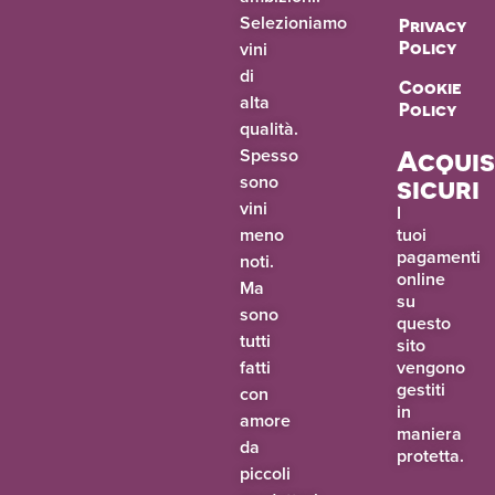
Selezioniamo
Privacy
vini
Policy
di
Cookie
alta
Policy
qualità.
Spesso
Acquis
sono
sicuri
vini
I
meno
tuoi
pagamenti
noti.
online
Ma
su
sono
questo
tutti
sito
fatti
vengono
gestiti
con
in
amore
maniera
da
protetta.
piccoli