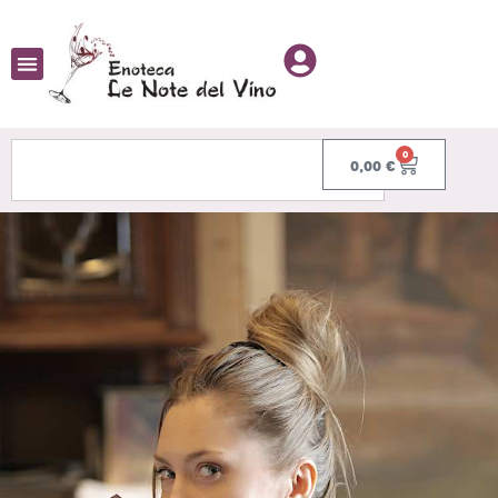
0
0,00
€