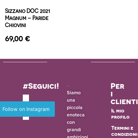
Sizzano DOC 2021
Magnum – Paride
Chiovini
69,00
€
#Seguici!
Per
i
Siamo
una
client
piccola
Follow on Instagram
Il mio
enoteca
profilo
con
Termini e
grandi
condizioni
ambizioni.