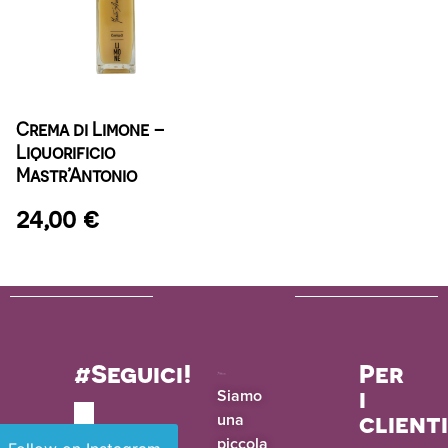
Crema di Limone –
Liquorificio
Mastr’Antonio
24,00
€
#Seguici!
Per
i
Siamo
una
client
piccola