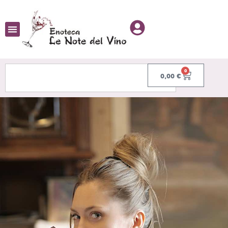
0
0,00
€