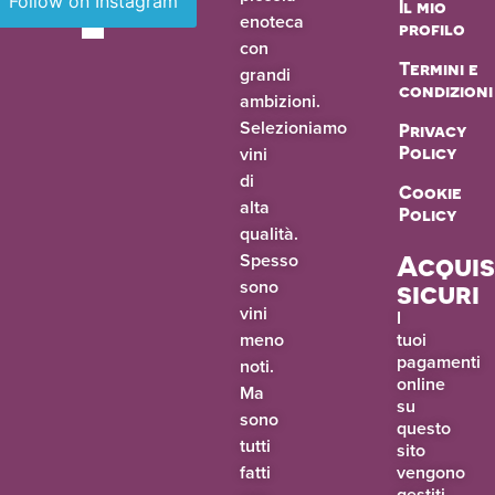
Follow on Instagram
Il mio
enoteca
profilo
con
Termini e
grandi
condizioni
ambizioni.
Selezioniamo
Privacy
vini
Policy
di
Cookie
alta
Policy
qualità.
Spesso
Acquis
sono
sicuri
vini
I
meno
tuoi
pagamenti
noti.
online
Ma
su
sono
questo
tutti
sito
fatti
vengono
gestiti