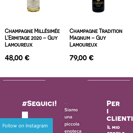
Champagne Millésimée
Champagne Tradition
L’Ermitage 2020 – Guy
Magnum – Guy
Lamoureux
Lamoureux
48,00
€
79,00
€
#Seguici!
Per
i
Siamo
una
client
piccola
Follow on Instagram
Il mio
enoteca