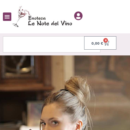
0
0,00
€