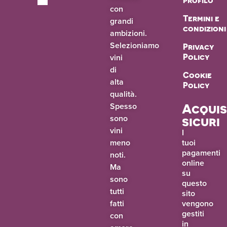
profilo
con
Termini e
grandi
condizioni
ambizioni.
Selezioniamo
Privacy
vini
Policy
di
Cookie
alta
Policy
qualità.
Spesso
Acquis
sono
sicuri
vini
I
meno
tuoi
pagamenti
noti.
online
Ma
su
sono
questo
tutti
sito
fatti
vengono
gestiti
con
in