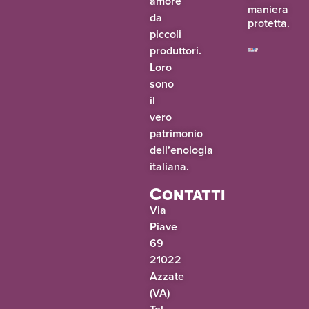
amore
maniera
da
protetta.
piccoli
produttori.
Loro
sono
il
vero
patrimonio
dell’enologia
italiana.
Contatti
Via
Piave
69
21022
Azzate
(VA)