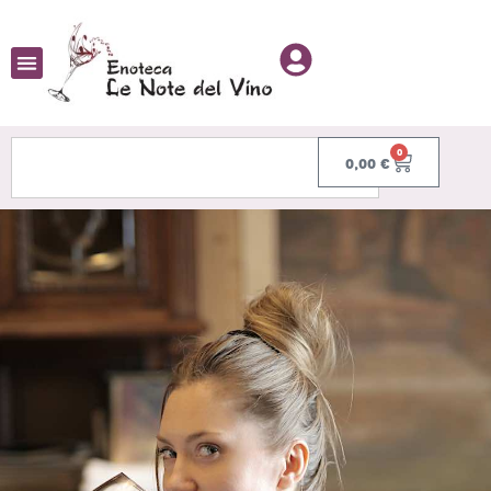
0
0,00
€