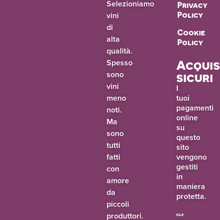
Selezioniamo
Privacy
vini
Policy
di
Cookie
alta
Policy
qualità.
Spesso
Acquis
sono
sicuri
vini
I
meno
tuoi
pagamenti
noti.
online
Ma
su
sono
questo
tutti
sito
fatti
vengono
gestiti
con
in
amore
maniera
da
protetta.
piccoli
produttori.