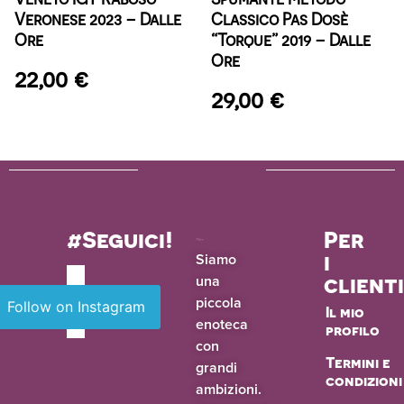
Veronese 2023 – Dalle
Classico Pas Dosè
Ore
“Torque” 2019 – Dalle
Ore
22,00
€
29,00
€
#Seguici!
Per
i
Siamo
una
client
piccola
Follow on Instagram
Il mio
enoteca
profilo
con
Termini e
grandi
condizioni
ambizioni.