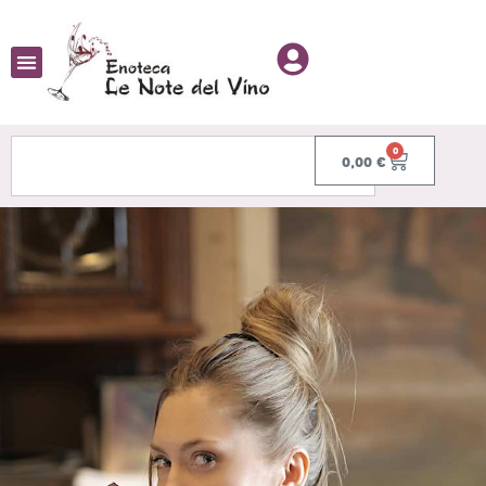
0
0,00
€