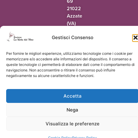
69
21022
Azzate
(VA)
Tel.
Gestisci Consenso
0332
318942
Per fornire le migliori esperienze, utilizziamo tecnologie come i cookie per
@oaic
ti.onivledetonel
memorizzare e/o accedere alle informazioni del dispositivo. Il consenso a
queste tecnologie ci permetterà di elaborare dati come il comportamento di
navigazione. Non acconsentire o ritirare il consenso può influire
negativamente su alcune caratteristiche e funzioni.
© 2026 Le Note del Vino di Paolo Terrapieno | P.Iva 03551160124 |
Vorresti
Accetta
un sito come questo?
Nega
Visualizza le preferenze
Cookie Policy
Privacy Policy