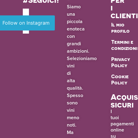
i
Siamo
una
client
piccola
Follow on Instagram
Il mio
enoteca
profilo
con
Termini e
grandi
condizioni
ambizioni.
Selezioniamo
Privacy
vini
Policy
di
Cookie
alta
Policy
qualità.
Spesso
Acquis
sono
sicuri
vini
I
meno
tuoi
pagamenti
noti.
online
Ma
su