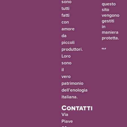
sono
questo
tutti
sito
fatti
vengono
gestiti
con
in
amore
maniera
da
protetta.
piccoli
produttori.
Loro
sono
il
vero
patrimonio
dell’enologia
italiana.
Contatti
Via
Piave