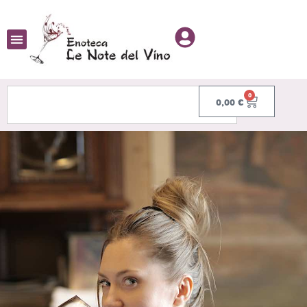
0
0,00
€