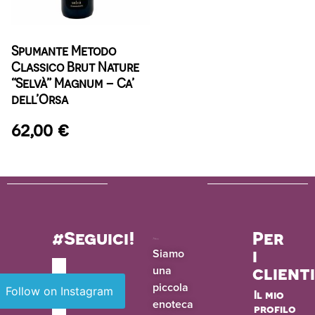
Spumante Metodo
Classico Brut Nature
“Selvà” Magnum – Ca’
dell’Orsa
62,00
€
#Seguici!
Per
i
Siamo
una
client
piccola
Follow on Instagram
Il mio
enoteca
profilo