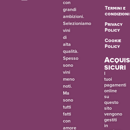
con
Termini e
grandi
condizioni
ambizioni.
Selezioniamo
Privacy
vini
Policy
di
Cookie
alta
Policy
qualità.
Spesso
Acquis
sono
sicuri
vini
I
meno
tuoi
pagamenti
noti.
online
Ma
su
sono
questo
tutti
sito
fatti
vengono
gestiti
con
in
amore