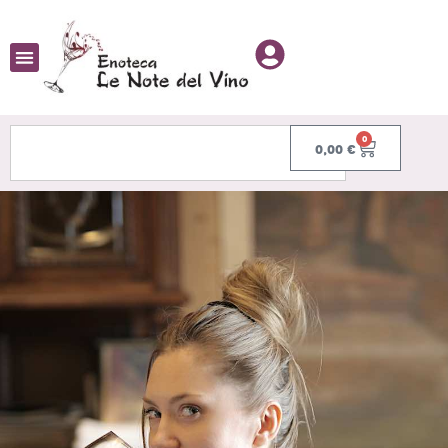
0
0,00
€