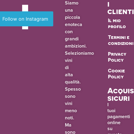
i
Siamo
una
client
piccola
Follow on Instagram
Il mio
enoteca
profilo
con
Termini e
grandi
condizioni
ambizioni.
Selezioniamo
Privacy
vini
Policy
di
Cookie
alta
Policy
qualità.
Spesso
Acquis
sono
sicuri
vini
I
meno
tuoi
pagamenti
noti.
online
Ma
su
sono