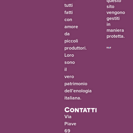
questo
tutti
sito
fatti
vengono
gestiti
con
in
amore
maniera
da
protetta.
piccoli
produttori.
Loro
sono
il
vero
patrimonio
dell’enologia
italiana.
Contatti
Via
Piave
69