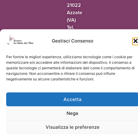
21022
Azzate
(VA)
Tel.
0332
Gestisci Consenso
318942
@oaic
ti.onivledetonel
Per fornire le migliori esperienze, utilizziamo tecnologie come i cookie per
memorizzare e/o accedere alle informazioni del dispositivo. Il consenso a
queste tecnologie ci permetterà di elaborare dati come il comportamento di
navigazione. Non acconsentire o ritirare il consenso può influire
negativamente su alcune caratteristiche e funzioni.
© 2026 Le Note del Vino di Paolo Terrapieno | P.Iva 03551160124 |
Vorresti
un sito come questo?
Accetta
Nega
Visualizza le preferenze