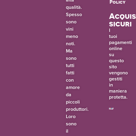
Policy
qualità.
Spesso
Acquis
sono
sicuri
vini
I
meno
tuoi
pagamenti
noti.
online
Ma
su
sono
questo
tutti
sito
fatti
vengono
gestiti
con
in
amore
maniera
da
protetta.
piccoli
produttori.
Loro
sono
il