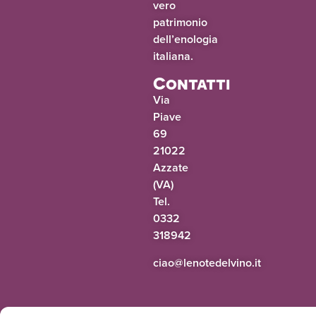
vero
patrimonio
dell’enologia
italiana.
Contatti
Via
Piave
69
21022
Azzate
(VA)
Tel.
0332
318942
@oaic
ti.onivledetonel