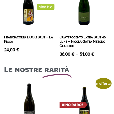
Vino bio
Franciacorta DOCG Brut – La
Quattrocento Extra Brut 40
Fiòca
Lune – Nicola Gatta Metodo
Classico
24,00
€
36,00
€
-
51,00
€
Le nostre
rarità
In offerta!
VINO RARO!