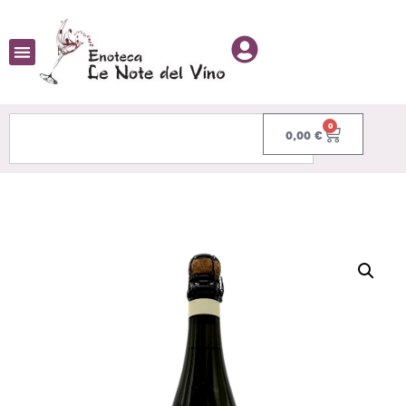
0
0,00
€