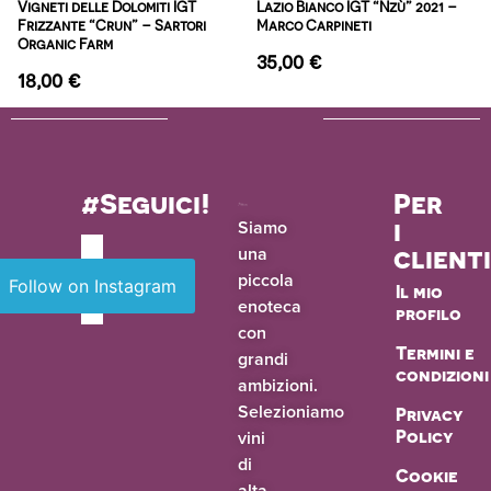
Vigneti delle Dolomiti IGT
Lazio Bianco IGT “Nzù” 2021 –
Frizzante “Crun” – Sartori
Marco Carpineti
Organic Farm
35,00
€
18,00
€
#Seguici!
Per
i
Siamo
una
client
piccola
Follow on Instagram
Il mio
enoteca
profilo
con
Termini e
grandi
condizioni
ambizioni.
Selezioniamo
Privacy
vini
Policy
di
Cookie
alta