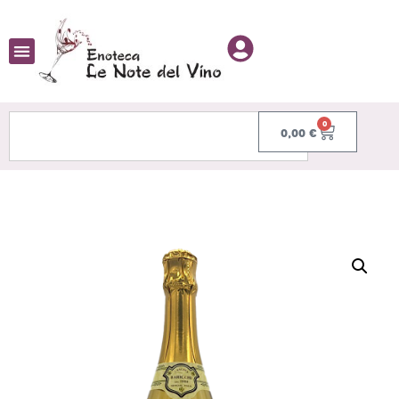
0
0,00
€