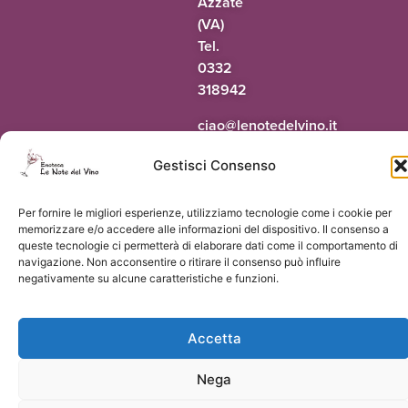
Azzate
(VA)
Tel.
0332
318942
@oaic
ti.onivledetonel
Gestisci Consenso
Per fornire le migliori esperienze, utilizziamo tecnologie come i cookie per
© 2026 Le Note del Vino di Paolo Terrapieno | P.Iva 03551160124 |
Vorresti
memorizzare e/o accedere alle informazioni del dispositivo. Il consenso a
un sito come questo?
queste tecnologie ci permetterà di elaborare dati come il comportamento di
navigazione. Non acconsentire o ritirare il consenso può influire
negativamente su alcune caratteristiche e funzioni.
Accetta
Carmen C
ha acquistato
Pepe Aromatizzato in Vallemaggia -
Nega
Pepe Matasci
9 giorni fa
by