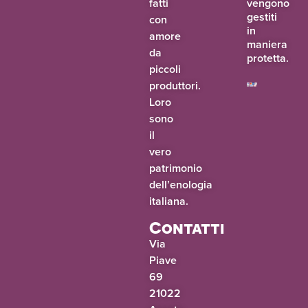
fatti
vengono
gestiti
con
in
amore
maniera
da
protetta.
piccoli
produttori.
Loro
sono
il
vero
patrimonio
dell’enologia
italiana.
Contatti
Via
Piave
69
21022