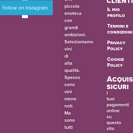
client
piccola
Follow on Instagram
Il mio
enoteca
profilo
con
Termini e
grandi
condizioni
ambizioni.
Selezioniamo
Privacy
vini
Policy
di
Cookie
alta
Policy
qualità.
Spesso
Acquis
sono
sicuri
vini
I
meno
tuoi
pagamenti
noti.
online
Ma
su
sono
questo
tutti
sito