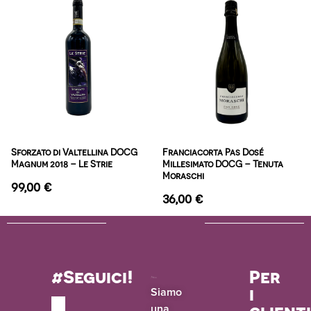
Sforzato di Valtellina DOCG
Franciacorta Pas Dosé
Magnum 2018 – Le Strie
Millesimato DOCG – Tenuta
Moraschi
99,00
€
36,00
€
#Seguici!
Per
i
Siamo
una