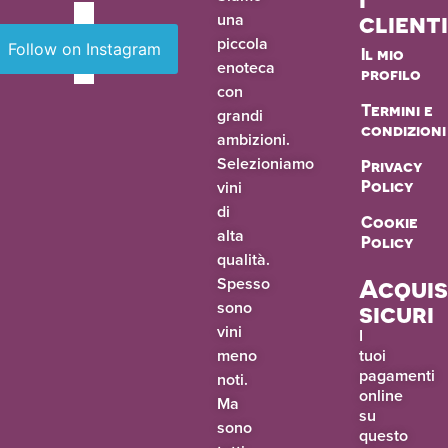
una
client
piccola
Follow on Instagram
Il mio
enoteca
profilo
con
Termini e
grandi
condizioni
ambizioni.
Selezioniamo
Privacy
vini
Policy
di
Cookie
alta
Policy
qualità.
Spesso
Acquis
sono
sicuri
vini
I
meno
tuoi
pagamenti
noti.
online
Ma
su
sono
questo