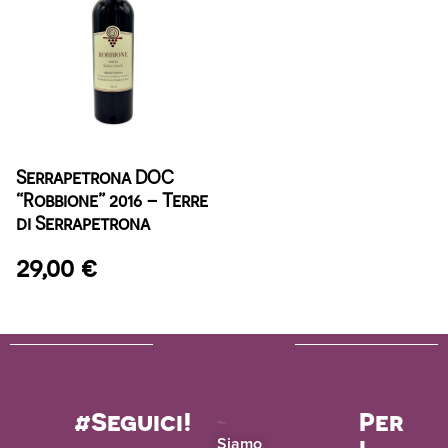
Serrapetrona DOC
“Robbione” 2016 – Terre
di Serrapetrona
29,00
€
#Seguici!
Per
i
Siamo