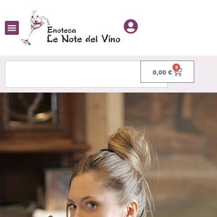
0
0,00
€