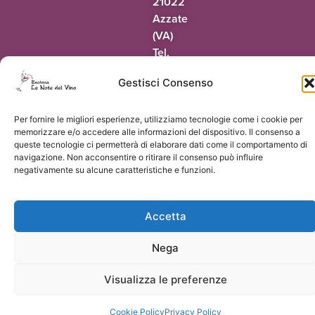
21022
Azzate
(VA)
Tel.
0332
Gestisci Consenso
318942
@oaic
ti.onivledetonel
Per fornire le migliori esperienze, utilizziamo tecnologie come i cookie per
memorizzare e/o accedere alle informazioni del dispositivo. Il consenso a
queste tecnologie ci permetterà di elaborare dati come il comportamento di
navigazione. Non acconsentire o ritirare il consenso può influire
negativamente su alcune caratteristiche e funzioni.
© 2026 Le Note del Vino di Paolo Terrapieno | P.Iva 03551160124 |
Vorresti
un sito come questo?
Accetta
Carmen C
ha acquistato
Pepe Aromatizzato in Vallemaggia -
Nega
Pepe Matasci
8 giorni fa
by
Visualizza le preferenze
Cookie Policy
Privacy Policy