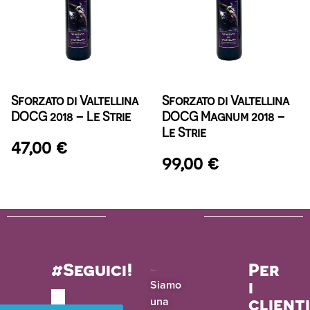
Sforzato di Valtellina
Sforzato di Valtellina
DOCG 2018 – Le Strie
DOCG Magnum 2018 –
Le Strie
47,00
€
99,00
€
#Seguici!
Per
i
Siamo
una
client