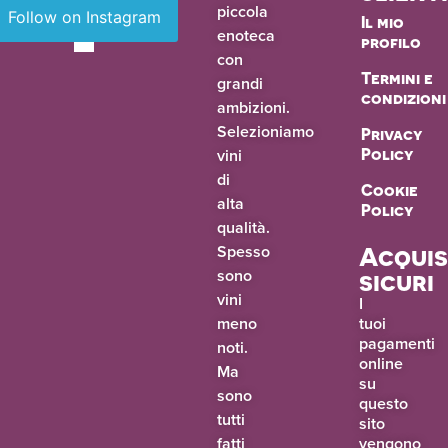
piccola
Follow on Instagram
Il mio
enoteca
profilo
con
Termini e
grandi
condizioni
ambizioni.
Selezioniamo
Privacy
vini
Policy
di
Cookie
alta
Policy
qualità.
Spesso
Acquis
sono
sicuri
vini
I
meno
tuoi
pagamenti
noti.
online
Ma
su
sono
questo
tutti
sito
fatti
vengono