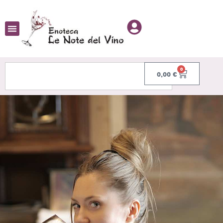
0
0,00
€