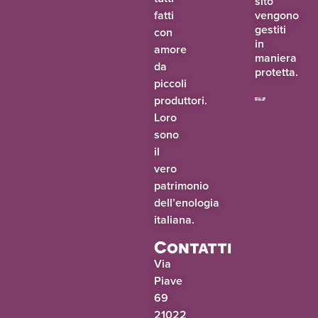
sito
fatti
vengono
gestiti
con
in
amore
maniera
da
protetta.
piccoli
produttori.
Loro
sono
il
vero
patrimonio
dell’enologia
italiana.
Contatti
Via
Piave
69
21022