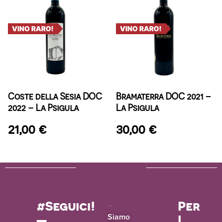
VINO RARO!
VINO RARO!
Coste della Sesia DOC
Bramaterra DOC 2021 –
2022 – La Psigula
La Psigula
21,00
€
30,00
€
#Seguici!
Per
i
Siamo