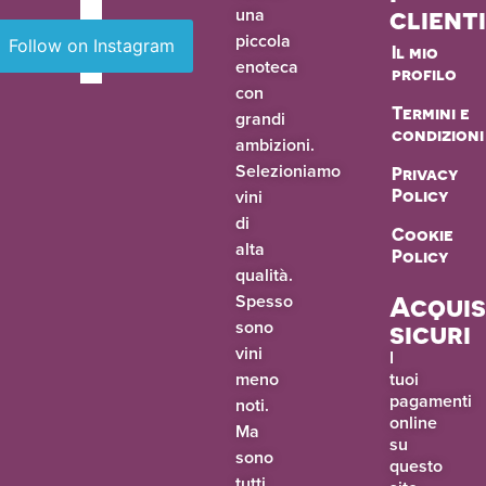
una
client
piccola
Follow on Instagram
Il mio
enoteca
profilo
con
Termini e
grandi
condizioni
ambizioni.
Selezioniamo
Privacy
vini
Policy
di
Cookie
alta
Policy
qualità.
Spesso
Acquis
sono
sicuri
vini
I
meno
tuoi
pagamenti
noti.
online
Ma
su
sono
questo
tutti