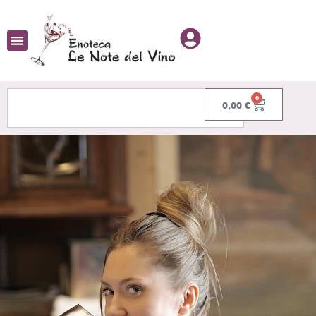
0
0,00
€