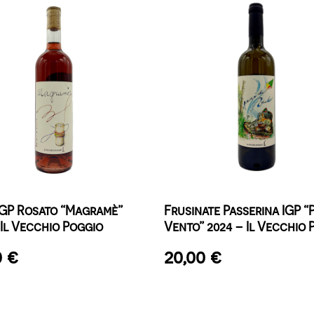
IGP Rosato “Magramè”
Frusinate Passerina IGP “P
 Il Vecchio Poggio
Vento” 2024 – Il Vecchio 
0
€
20,00
€