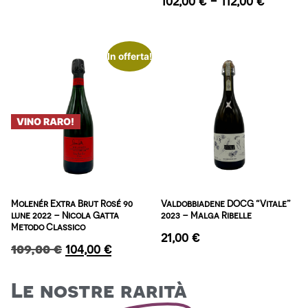
102,00
€
-
112,00
€
In offerta!
VINO RARO!
Molenér Extra Brut Rosé 90
Valdobbiadene DOCG “Vitale”
lune 2022 – Nicola Gatta
2023 – Malga Ribelle
Metodo Classico
21,00
€
109,00
€
104,00
€
Le nostre
rarità