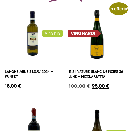
In offerta!
Vino bio
VINO RARO!
Langhe Arneis DOC 2024 –
11.21 Nature Blanc De Noirs 36
Punset
lune – Nicola Gatta
100,00
€
18,00
€
95,00
€