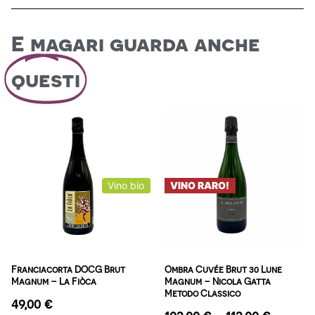
E magari guarda anche
questi
Vino bio
VINO RARO!
Franciacorta DOCG Brut
Ombra Cuvée Brut 30 Lune
Magnum – La Fiòca
Magnum – Nicola Gatta
Metodo Classico
49,00
€