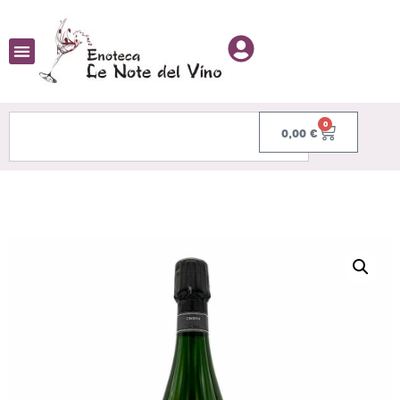
0
0,00
€