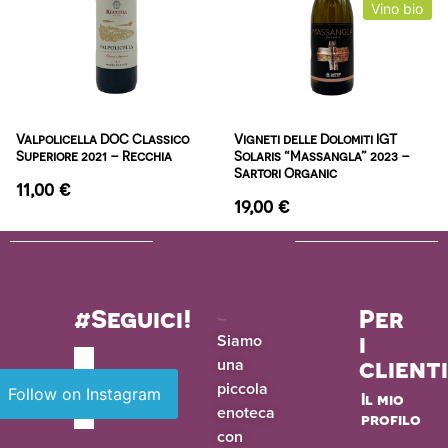
Vino bio
Valpolicella DOC Classico
Vigneti delle Dolomiti IGT
Superiore 2021 – Recchia
Solaris “Massangla” 2023 –
Sartori Organic
11,00
€
19,00
€
#Seguici!
Per
i
Siamo
una
client
piccola
Follow on Instagram
Il mio
enoteca
profilo
con