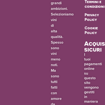
Termini e
grandi
condizioni
ambizioni.
Selezioniamo
Privacy
vini
Policy
di
Cookie
alta
Policy
qualità.
Spesso
Acquis
sono
sicuri
vini
I
meno
tuoi
pagamenti
noti.
online
Ma
su
sono
questo
tutti
sito
fatti
vengono
gestiti
con
in
amore
maniera
da