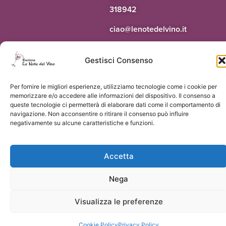
318942
@oaic
ti.onivledetonel
Gestisci Consenso
© 2026 Le Note del Vino di Paolo Terrapieno | P.Iva 03551160124 |
Vorresti
Per fornire le migliori esperienze, utilizziamo tecnologie come i cookie per
un sito come questo?
memorizzare e/o accedere alle informazioni del dispositivo. Il consenso a
queste tecnologie ci permetterà di elaborare dati come il comportamento di
navigazione. Non acconsentire o ritirare il consenso può influire
negativamente su alcune caratteristiche e funzioni.
Accetta
Nega
Visualizza le preferenze
Cookie Policy
Privacy Policy