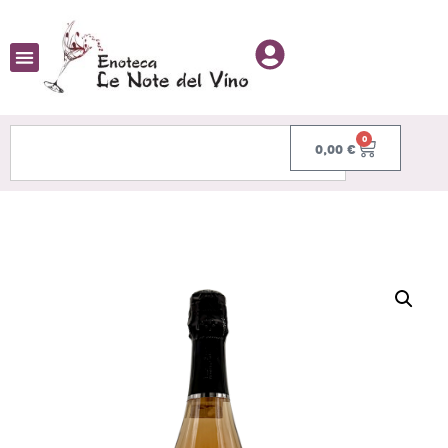
0
0,00
€