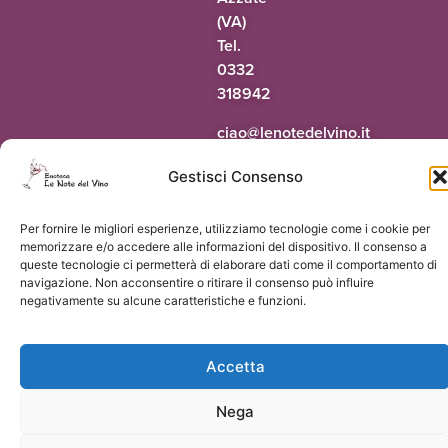
(VA)
Tel.
0332
318942
@oaic
ti.onivledetonel
Gestisci Consenso
Per fornire le migliori esperienze, utilizziamo tecnologie come i cookie per
© 2026 Le Note del Vino di Paolo Terrapieno | P.Iva 03551160124 |
Vorresti
memorizzare e/o accedere alle informazioni del dispositivo. Il consenso a
un sito come questo?
queste tecnologie ci permetterà di elaborare dati come il comportamento di
navigazione. Non acconsentire o ritirare il consenso può influire
negativamente su alcune caratteristiche e funzioni.
Accetta
Nega