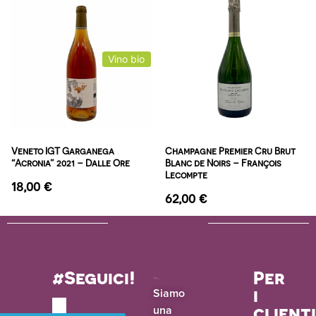
Vino bio
Veneto IGT Garganega
Champagne Premier Cru Brut
“Acronia” 2021 – Dalle Ore
Blanc de Noirs – François
Lecompte
18,00
€
62,00
€
#Seguici!
Per
i
Siamo
una
client