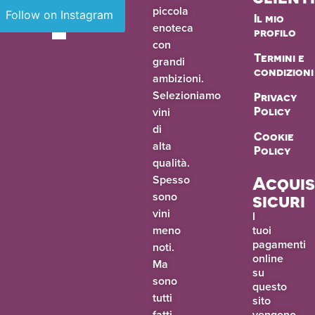
piccola
Follow on Instagram
Il mio
enoteca
profilo
con
Termini e
grandi
condizioni
ambizioni.
Selezioniamo
Privacy
vini
Policy
di
Cookie
alta
Policy
qualità.
Spesso
Acquis
sono
sicuri
vini
I
meno
tuoi
pagamenti
noti.
online
Ma
su
sono
questo
tutti
sito
fatti
vengono