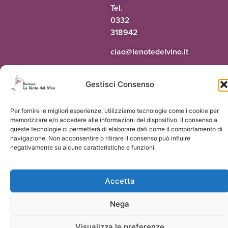
Tel.
0332
318942
@oaic
ti.onivledetonel
Gestisci Consenso
© 2026 Le Note del Vino di Paolo Terrapieno | P.Iva 03551160124 |
Vorresti
Per fornire le migliori esperienze, utilizziamo tecnologie come i cookie per
un sito come questo?
memorizzare e/o accedere alle informazioni del dispositivo. Il consenso a
queste tecnologie ci permetterà di elaborare dati come il comportamento di
navigazione. Non acconsentire o ritirare il consenso può influire
negativamente su alcune caratteristiche e funzioni.
Accetta
Nega
Visualizza le preferenze