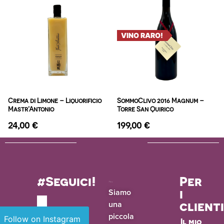
VINO RARO!
Crema di Limone – Liquorificio
SommoClivo 2016 Magnum –
Mastr’Antonio
Torre San Quirico
24,00
€
199,00
€
#Seguici!
Per
i
Siamo
una
client
piccola
Follow on Instagram
Il mio