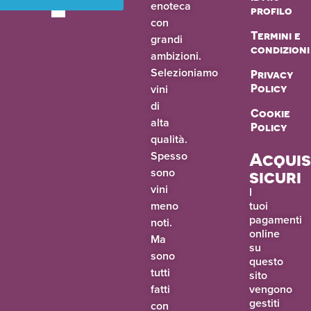
enoteca
profilo
con
Termini e
grandi
condizioni
ambizioni.
Selezioniamo
Privacy
vini
Policy
di
Cookie
alta
Policy
qualità.
Spesso
Acquis
sono
sicuri
vini
I
meno
tuoi
pagamenti
noti.
online
Ma
su
sono
questo
tutti
sito
fatti
vengono
gestiti
con